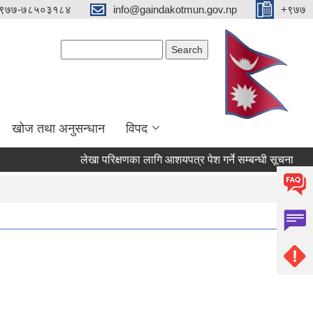
९७७-७८५०३१८४
info@gaindakotmun.gov.np
+९७७
Search form
Search
खोज तथा अनुसन्धान
विपद
लेखा परिक्षणका लागि आशयपत्र पेश गर्ने सम्बन्धी सूचना
बाल