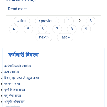
Read more
about आ.ब. ०८२/०८३ को आठौं नगर कार्यपालिका बैठकका
निर्णयहरु
व्यवसायिक तथा सीप विकास तालिममा सहभागीताका लागि आवेदन दिने फारम
Pages
« first
‹ previous
1
2
3
4
5
6
7
8
9
…
next ›
last »
कर्मचारी बिवरण
कार्यपालिकाको कार्यालय
वडा कार्यालय
शिक्षा, युवा तथा खेलकुद शाखा
स्वास्थ्य शाखा
कृषि विकास शाखा
पशु सेवा शाखा
आयुर्वेद औषधालय