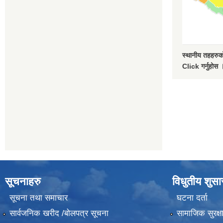
स्थानीय तहहरुको
Click गर्नुहोस 
सूचनाहरु
विधुतीय शुस
सूचना तथा समाचार
घटना दर्ता
सार्वजनिक खरीद /बोलपत्र सूचना
सामाजिक सुरक्ष