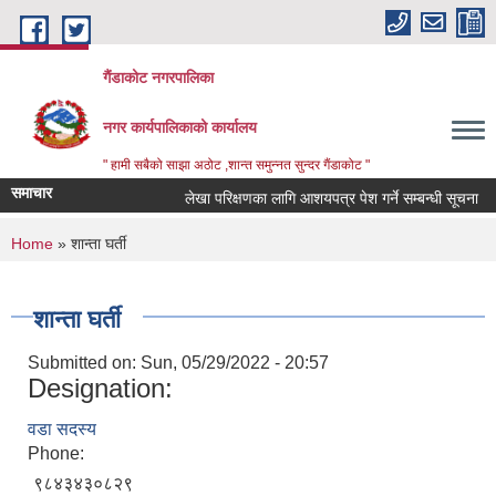
Skip to main content
गैंडाकोट नगरपालिका
नगर कार्यपालिकाको कार्यालय
" हामी सबैको साझा अठोट ,शान्त समुन्नत सुन्दर गैंडाकोट "
समाचार
लेखा परिक्षणका लागि आशयपत्र पेश गर्ने सम्बन्धी सूचना
You are here
Home
» शान्ता घर्ती
शान्ता घर्ती
Submitted on:
Sun, 05/29/2022 - 20:57
Designation:
वडा सदस्य
Phone:
९८४३४३०८२९