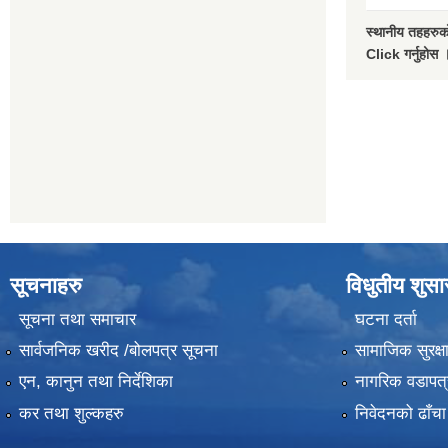
स्थानीय तहहरुको
Click गर्नुहोस 
सूचनाहरु
विधुतीय शुस
सूचना तथा समाचार
घटना दर्ता
सार्वजनिक खरीद /बोलपत्र सूचना
सामाजिक सुरक्ष
एन, कानुन तथा निर्देशिका
नागरिक वडापत्
कर तथा शुल्कहरु
निवेदनको ढाँचा