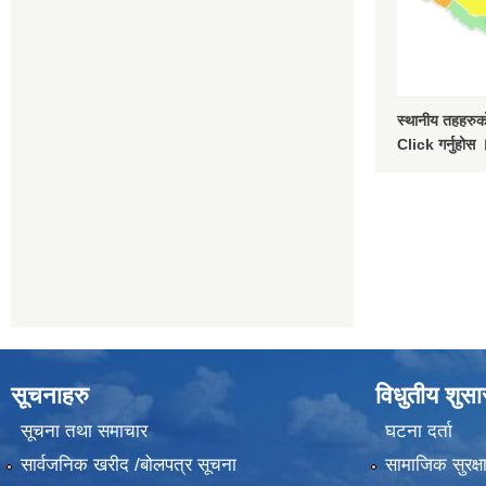
स्थानीय तहहरुको
Click गर्नुहोस 
सूचनाहरु
विधुतीय शुस
सूचना तथा समाचार
घटना दर्ता
सार्वजनिक खरीद /बोलपत्र सूचना
सामाजिक सुरक्ष