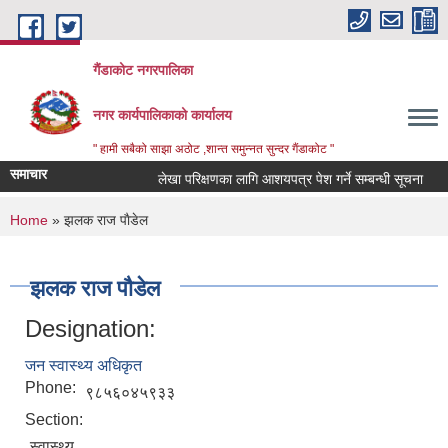
Skip to main content
गैंडाकोट नगरपालिका
नगर कार्यपालिकाको कार्यालय
" हामी सबैको साझा अठोट ,शान्त समुन्नत सुन्दर गैंडाकोट "
समाचार
लेखा परिक्षणका लागि आशयपत्र पेश गर्ने सम्बन्धी सूचना
बा
You are here
Home
» झलक राज पाैडेल
झलक राज पाैडेल
Designation:
जन स्वास्थ्य अधिकृत
Phone:
९८५६०४५९३३
Section:
स्वास्थ्य