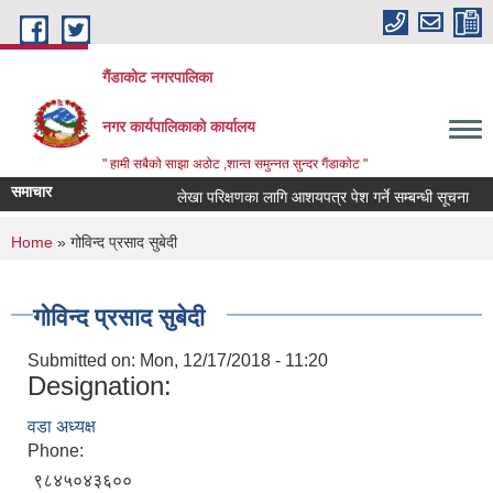
Skip to main content
गैंडाकोट नगरपालिका
नगर कार्यपालिकाको कार्यालय
" हामी सबैको साझा अठोट ,शान्त समुन्नत सुन्दर गैंडाकोट "
समाचार
लेखा परिक्षणका लागि आशयपत्र पेश गर्ने सम्बन्धी सूचना
ब
You are here
Home
» गोविन्द प्रसाद सुबेदी
गोविन्द प्रसाद सुबेदी
Submitted on:
Mon, 12/17/2018 - 11:20
Designation:
वडा अध्यक्ष
Phone:
९८४५०४३६००