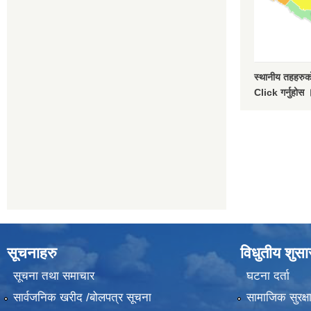
स्थानीय तहहरुको
Click गर्नुहोस 
सूचनाहरु
विधुतीय शुस
सूचना तथा समाचार
घटना दर्ता
सार्वजनिक खरीद /बोलपत्र सूचना
सामाजिक सुरक्ष