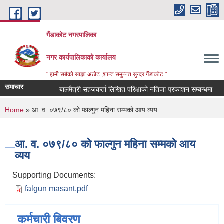
Skip to main content
गैंडाकोट नगरपालिका
नगर कार्यपालिकाको कार्यालय
" हामी सबैको साझा अठोट ,शान्त समुन्नत सुन्दर गैंडाकोट "
समाचार
बालमैत्री सहजकर्ता लिखित परिक्षाको नतिजा प्रकाशन सम्बन्धमा
ले
You are here
Home
» आ. व. ०७९/८० को फाल्गुन महिना सम्मको आय व्यय
आ. व. ०७९/८० को फाल्गुन महिना सम्मको आय
व्यय
Supporting Documents:
falgun masant.pdf
कर्मचारी बिवरण