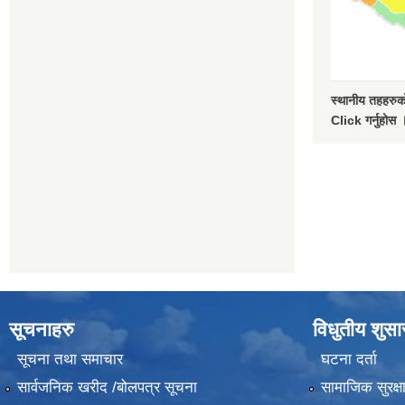
स्थानीय तहहरुको
Click गर्नुहोस 
सूचनाहरु
विधुतीय शुस
सूचना तथा समाचार
घटना दर्ता
सार्वजनिक खरीद /बोलपत्र सूचना
सामाजिक सुरक्ष