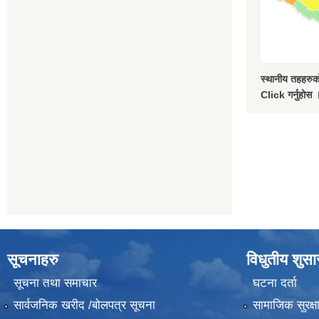
स्थानीय तहहरुको
Click गर्नुहोस 
सूचनाहरु
विधुतीय शुस
सूचना तथा समाचार
घटना दर्ता
सार्वजनिक खरीद /बोलपत्र सूचना
सामाजिक सुरक्ष