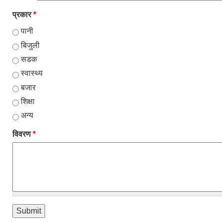
प्रकार
*
पानी
बिजुली
सडक
स्वास्थ्य
बजार
शिक्षा
अन्य
विवरण
*