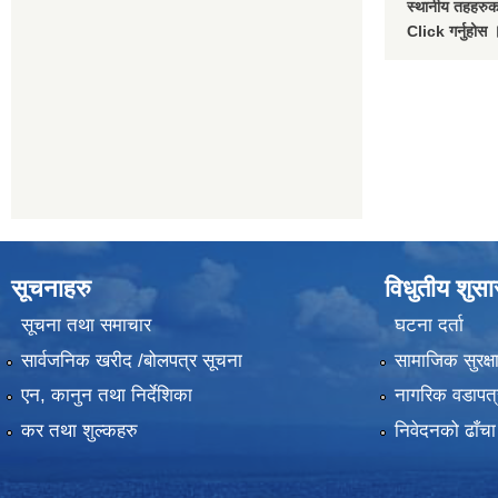
स्थानीय तहहरुको
Click गर्नुहोस 
सूचनाहरु
विधुतीय शुस
सूचना तथा समाचार
घटना दर्ता
सार्वजनिक खरीद /बोलपत्र सूचना
सामाजिक सुरक्ष
एन, कानुन तथा निर्देशिका
नागरिक वडापत्
कर तथा शुल्कहरु
निवेदनको ढाँचा