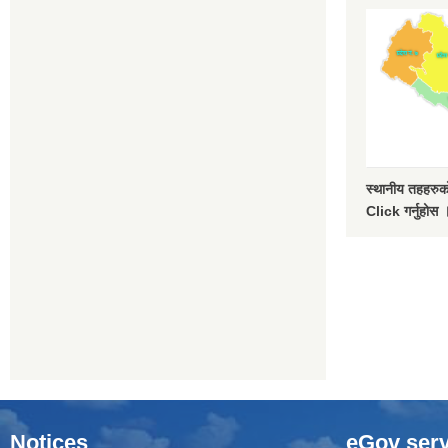
स्थानीय तहहरुको
Click गर्नुहोस 
Notices
eGov serv