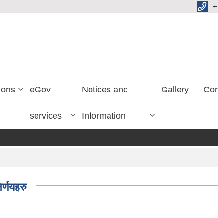
+
ions
eGov
Notices and
Gallery
Con
services
Information
र्णयहरु