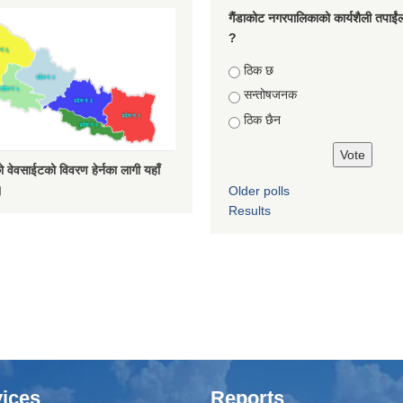
गैंडाकोट नगरपालिकाको कार्यशैली तपाईं
?
Choices
ठिक छ
सन्तोषजनक
ठिक छैन
 वेवसाईटको विवरण हेर्नका लागी यहाँ
।
Older polls
Results
ices
Reports